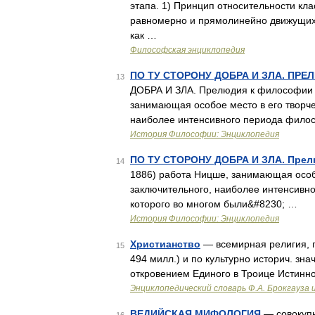
этапа. 1) Принцип относительности кла
равномерно и прямолинейно движущихс
как …
Философская энциклопедия
ПО ТУ СТОРОНУ ДОБРА И ЗЛА. ПР
13
ДОБРА И ЗЛА. Прелюдия к философии бу
занимающая особое место в его творчес
наиболее интенсивного периода фило
История Философии: Энциклопедия
ПО ТУ СТОРОНУ ДОБРА И ЗЛА. Прел
14
1886) работа Ницше, занимающая особо
заключительного, наиболее интенсивн
которого во многом были&#8230; …
История Философии: Энциклопедия
Христианство
— всемирная религия, п
15
494 милл.) и по культурно историч. з
откровением Единого в Троице Истинн
Энциклопедический словарь Ф.А. Брокгауза 
ВЕДИЙСКАЯ МИФОЛОГИЯ
— совокупн