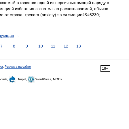
аемый в качестве одной из первичных эмоций наряду с
 эмоцией избегания сознательно распознаваемой, обычно
е от страха, тревога (anxiety) яв ся эмоцией&#8230; …
дующая
→
7
8
9
10
11
12
13
ка
,
Реклама на сайте
18+
omla,
Drupal,
WordPress, MODx.