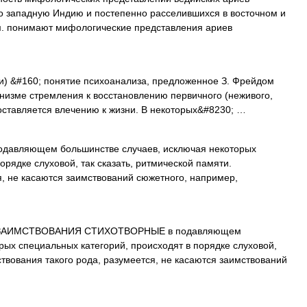
веро западную Индию и постепенно расселившихся в восточном и
м. понимают мифологические представления ариев
и) &#160; понятие психоанализа, предложенное З. Фрейдом
низме стремления к восстановлению первичного (неживого,
оставляется влечению к жизни. В некоторых&#8230; …
одавляющем большинстве случаев, исключая некоторых
орядке слуховой, так сказать, ритмической памяти.
я, не касаются заимствований сюжетного, например,
ИМСТВОВАНИЯ СТИХОТВОРНЫЕ в подавляющем
рых специальных категорий, происходят в порядке слуховой,
ствования такого рода, разумеется, не касаются заимствований