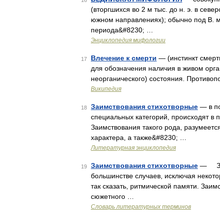
16
(вторгшихся во 2 м тыс. до н. э. в се
южном направлениях); обычно под В. 
периода&#8230; …
Энциклопедия мифологии
Влечение к смерти
— (инстинкт смерт
17
для обозначения наличия в живом орга
неорганического) состояния. Противоп
Википедия
Заимствования стихотворные
— в п
18
специальных категорий, происходят в п
Заимствования такого рода, разумеетс
характера, а также&#8230; …
Литературная энциклопедия
Заимствования стихотворные
— ЗА
19
большинстве случаев, исключая некото
так сказать, ритмической памяти. Заим
сюжетного …
Словарь литературных терминов