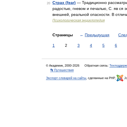
Страх (fear)
— Традиционно рассматрив
20
радостью, гневом и печалью, С. яв ся
внешней, реальной опасности. В отличи
Психологическая энциклопедия
Страницы
←
Предыдущая
Сле
1
2
3
4
5
6
© Академик, 2000-2026
Обратная связь:
Техподдерж
👣 Путешествия
Экспорт словарей на сайты
, сделанные на PHP,
Jo