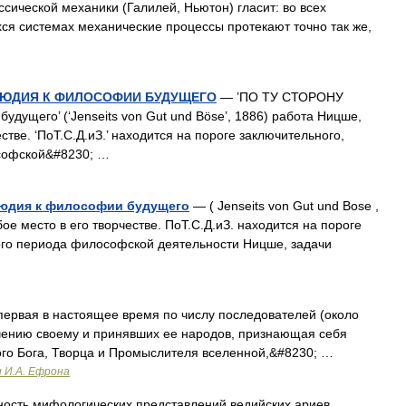
ссической механики (Галилей, Ньютон) гласит: во всех
я системах механические процессы протекают точно так же,
ЕЛЮДИЯ К ФИЛОСОФИИ БУДУЩЕГО
— ’ПО ТУ СТОРОНУ
дущего’ (‘Jenseits von Gut und Böse’, 1886) работа Ницше,
тве. ‘ПоТ.С.Д.иЗ.’ находится на пороге заключительного,
софской&#8230; …
юдия к философии будущего
— ( Jenseits von Gut und Bose ,
е место в его творчестве. ПоТ.С.Д.иЗ. находится на пороге
ого периода философской деятельности Ницше, задачи
ервая в настоящее время по числу последователей (около
начению своему и принявших ее народов, признающая себя
ого Бога, Творца и Промыслителя вселенной,&#8230; …
и И.А. Ефрона
ость мифологических представлений ведийских ариев